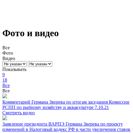
Фото и видео
Все
Фото
Видео
Показывать
9
18
Все
Все
Комментарий Германа Зверева по итогам заседания Комиссии
РСПП по рыбному хозяйству и аквакультуре 7.10.21
Смотреть видео
Заявление президента ВАРПЭ Германа Зверева по проекту
изменений в Налоговый кодекс РФ в части увеличения ставок