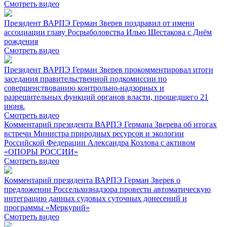
Смотреть видео
Президент ВАРПЭ Герман Зверев поздравил от имени
ассоциации главу Росрыболовства Илью Шестакова с Днём
рождения
Смотреть видео
Президент ВАРПЭ Герман Зверев прокомментировал итоги
заседания правительственной подкомиссии по
совершенствованию контрольно-надзорных и
разрешительных функций органов власти, прошедшего 21
июня.
Смотреть видео
Комментарий президента ВАРПЭ Германа Зверева об итогах
встречи Министра природных ресурсов и экологии
Российской Федерации Александра Козлова с активом
«ОПОРЫ РОССИИ»
Смотреть видео
Комментарий президента ВАРПЭ Герман Зверев о
предложении Россельхознадзора провести автоматическую
интеграцию данных судовых суточных донесений и
программы «Меркурий»
Смотреть видео