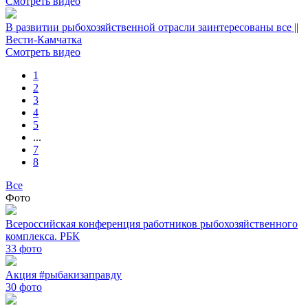
Смотреть видео
В развитии рыбохозяйственной отрасли заинтересованы все ||
Вести-Камчатка
Смотреть видео
1
2
3
4
5
...
7
8
Все
Фото
Всероссийская конференция работников рыбохозяйственного
комплекса. РБК
33
фото
Акция #рыбакизаправду
30
фото