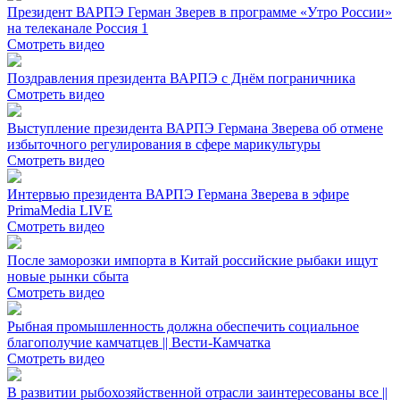
Президент ВАРПЭ Герман Зверев в программе «Утро России»
на телеканале Россия 1
Смотреть видео
Поздравления президента ВАРПЭ с Днём пограничника
Смотреть видео
Выступление президента ВАРПЭ Германа Зверева об отмене
избыточного регулирования в сфере марикультуры
Смотреть видео
Интервью президента ВАРПЭ Германа Зверева в эфире
PrimaMedia LIVE
Смотреть видео
После заморозки импорта в Китай российские рыбаки ищут
новые рынки сбыта
Смотреть видео
Рыбная промышленность должна обеспечить социальное
благополучие камчатцев || Вести-Камчатка
Смотреть видео
В развитии рыбохозяйственной отрасли заинтересованы все ||