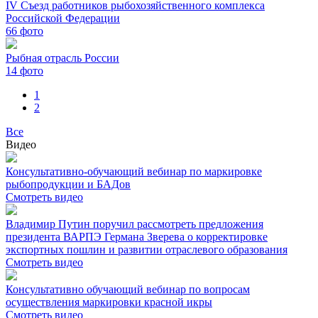
IV Съезд работников рыбохозяйственного комплекса
Российской Федерации
66
фото
Рыбная отрасль России
14
фото
1
2
Все
Видео
Консультативно-обучающий вебинар по маркировке
рыбопродукции и БАДов
Смотреть видео
Владимир Путин поручил рассмотреть предложения
президента ВАРПЭ Германа Зверева о корректировке
экспортных пошлин и развитии отраслевого образования
Смотреть видео
Консультативно обучающий вебинар по вопросам
осуществления маркировки красной икры
Смотреть видео