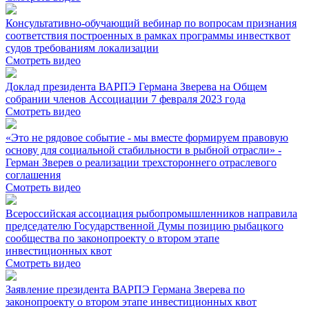
Консультативно-обучающий вебинар по вопросам признания
соответствия построенных в рамках программы инвестквот
судов требованиям локализации
Смотреть видео
Доклад президента ВАРПЭ Германа Зверева на Общем
собрании членов Ассоциации 7 февраля 2023 года
Смотреть видео
«Это не рядовое событие - мы вместе формируем правовую
основу для социальной стабильности в рыбной отрасли» -
Герман Зверев о реализации трехстороннего отраслевого
соглашения
Смотреть видео
Всероссийская ассоциация рыбопромышленников направила
председателю Государственной Думы позицию рыбацкого
сообщества по законопроекту о втором этапе
инвестиционных квот
Смотреть видео
Заявление президента ВАРПЭ Германа Зверева по
законопроекту о втором этапе инвестиционных квот