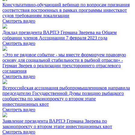
Консультативно-обучающий вебинар по вопросам признания
соответствия построенных в рамках программы инвестквот
судов требованиям локализации
Смотреть видео
Доклад президента ВАРПЭ Германа Зверева на Общем
собрании членов Ассоциации 7 февраля 2023 года
Смотреть видео
«Это не рядовое событие - мы вместе формируем правовую
основу для социальной стабильности в рыбной отрасли» -
Герман Зверев о реализации трехстороннего отраслевого
соглашения
Смотреть видео
Всероссийская ассоциация рыбопромышленников направила
председателю Государственной Думы позицию рыбацкого
сообщества по законопроекту о втором этапе
инвестиционных квот
Смотреть видео
Заявление президента ВАРПЭ Германа Зверева по
законопроекту о втором этапе инвестиционных квот
Смотреть видео