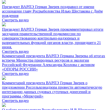
Президент ВАРПЭ Герман Зверев поздравил от имени
ассоциации главу Росрыболовства Илью Шестакова с Днём
рождения
Смотреть видео
Президент ВАРПЭ Герман Зверев прокомментировал итоги
заседания правительственной подкомиссии по
совершенствованию контрольно-надзорных и
разрешительных функций органов власти, прошедшего 21
июня.
Смотреть видео
Комментарий президента ВАРПЭ Германа Зверева об итогах
встречи Министра природных ресурсов и экологии
Российской Федерации Александра Козлова с активом
«ОПОРЫ РОССИИ»
Смотреть видео
Комментарий президента ВАРПЭ Герман Зверев о
предложении Россельхознадзора провести автоматическую
интеграцию данных судовых суточных донесений и
программы «Меркурий»
Смотреть видео
О работе руководителя Росрыболовства И.В.Шестакова