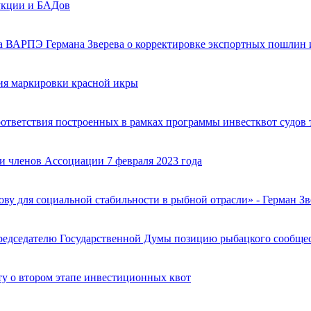
укции и БАДов
 ВАРПЭ Германа Зверева о корректировке экспортных пошлин и
ия маркировки красной икры
ответствия построенных в рамках программы инвестквот судов
 членов Ассоциации 7 февраля 2023 года
ву для социальной стабильности в рыбной отрасли» - Герман Зв
едседателю Государственной Думы позицию рыбацкого сообщест
ту о втором этапе инвестиционных квот