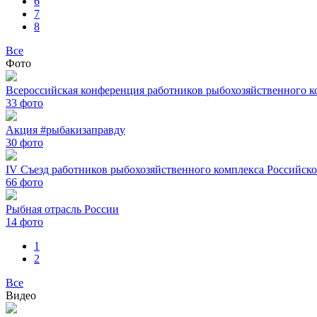
6
7
8
Все
Фото
Всероссийская конференция работников рыбохозяйственного к
33
фото
Акция #рыбакизаправду
30
фото
IV Съезд работников рыбохозяйственного комплекса Российск
66
фото
Рыбная отрасль России
14
фото
1
2
Все
Видео