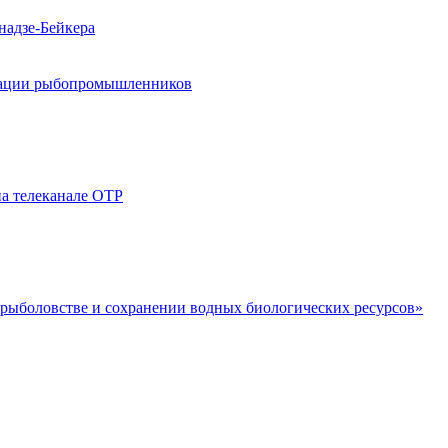
надзе-Бейкера
циации рыбопромышленников
а телеканале ОТР
 рыболовстве и сохранении водных биологических ресурсов»