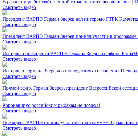
В развитии рыбохозяйственной отрасли заинтересованы все || 
Смотреть видео
Президент ВАРПЭ Герман Зверев дал интервью ГТРК Камчатк
Смотреть видео
Президент ВАРПЭ Герман Зверев принял участие в программе «
Смотреть видео
Интервью президента ВАРПЭ Германа Зверева в эфире PrimaM
Смотреть видео
Интервью Германа Зверева о последствиях соглашения Шевард
Смотреть видео
Прямой эфир. Герман Зверев, президент Всероссийской ассо
Смотреть видео
Коронавирус российским рыбакам не помеха!
Смотреть видео
Президент ВАРПЭ принял участие в программе «Отражение» н
Смотреть видео