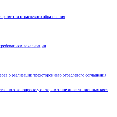
 развитии отраслевого образования
 требованиям локализации
ерев о реализации трехстороннего отраслевого соглашения
ва по законопроекту о втором этапе инвестиционных квот