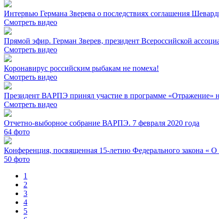
Интервью Германа Зверева о последствиях соглашения Шевард
Смотреть видео
Прямой эфир. Герман Зверев, президент Всероссийской ассо
Смотреть видео
Коронавирус российским рыбакам не помеха!
Смотреть видео
Президент ВАРПЭ принял участие в программе «Отражение» н
Смотреть видео
Отчетно-выборное собрание ВАРПЭ. 7 февраля 2020 года
64
фото
Конференция, посвященная 15-летию Федерального закона « О
50
фото
1
2
3
4
5