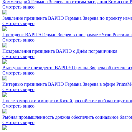
Комментарий Германа Зверева по итогам заседания Комиссии Р
Смотреть видео
Заявление президента ВАРПЭ Германа Зверева по проекту изме
Смотреть видео
Президент ВАРПЭ Герман Зверев в программе «Утро России» н
Смотреть видео
Поздравления президента ВАРПЭ с Днём пограничника
Смотреть видео
Выступление президента ВАРПЭ Германа Зверева об отмене из
Смотреть видео
Интервью президента ВАРПЭ Германа Зверева в эфире PrimaM
Смотреть видео
После заморозки импорта в Китай российские рыбаки ищут но
Смотреть видео
Рыбная промышленность должна обеспечить социальное благоп
Смотреть видео