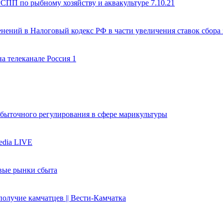
СПП по рыбному хозяйству и аквакультуре 7.10.21
нений в Налоговый кодекс РФ в части увеличения ставок сбора
а телеканале Россия 1
быточного регулирования в сфере марикультуры
edia LIVE
вые рынки сбыта
олучие камчатцев || Вести-Камчатка