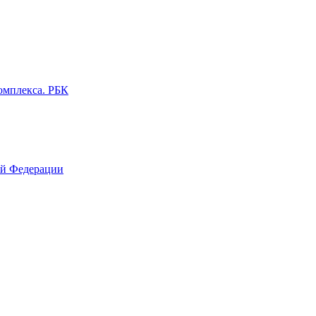
омплекса. РБК
ой Федерации