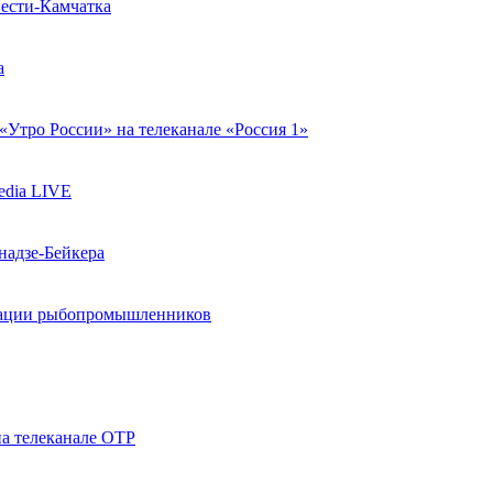
Вести-Камчатка
а
Утро России» на телеканале «Россия 1»
edia LIVE
надзе-Бейкера
циации рыбопромышленников
а телеканале ОТР