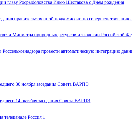
ции главу Росрыболовства Илью Шестакова с Днём рождения
едания правительственной подкомиссии по совершенствованию
встречи Министра природных ресурсов и экологии Российской
 Россельхознадзора провести автоматическую интеграцию дан
едшего 30 ноября заседания Совета ВАРПЭ
едшего 14 октября заседания Совета ВАРПЭ
а телеканале Россия 1