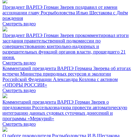
Президент ВАРПЭ Герман Зверев поздравил от имени
ассоциации главу Росрыболовства Илью Шестакова с Днём
рождения
Смотреть видео
Президент ВАРПЭ Герман Зверев прокомментировал итоги
заседания правительственной подкомиссии по
совершенствованию контрольно-надзорных и
разрешительных функций органов власти, прошедшего 21
июня.
Смотреть видео
Комментарий президента ВАРПЭ Германа Зверева об итогах
встречи Министра природных ресурсов и экологии
Российской Федерации Александра Козлова с активом
«ОПОРЫ РОССИИ»
Смотреть видео
Комментарий президента ВАРПЭ Герман Зверев о
предложении Россельхознадзора провести автоматическую
интеграцию данных судовых суточных донесений и
программы «Меркурий»
Смотреть видео
О работе руководителя Росрыболовства И.В.Шестакова