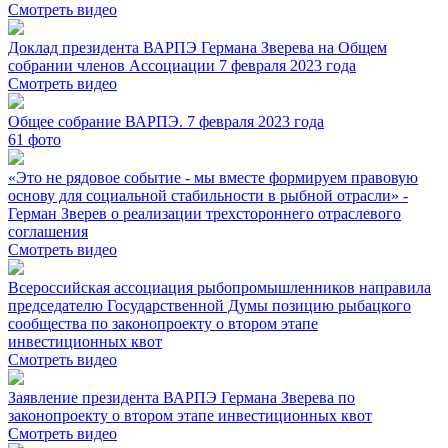
Смотреть видео
Доклад президента ВАРПЭ Германа Зверева на Общем
собрании членов Ассоциации 7 февраля 2023 года
Смотреть видео
Общее собрание ВАРПЭ. 7 февраля 2023 года
61
фото
«Это не рядовое событие - мы вместе формируем правовую
основу для социальной стабильности в рыбной отрасли» -
Герман Зверев о реализации трехстороннего отраслевого
соглашения
Смотреть видео
Всероссийская ассоциация рыбопромышленников направила
председателю Государственной Думы позицию рыбацкого
сообщества по законопроекту о втором этапе
инвестиционных квот
Смотреть видео
Заявление президента ВАРПЭ Германа Зверева по
законопроекту о втором этапе инвестиционных квот
Смотреть видео