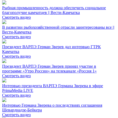
Рыбная промышленность должна обеспечить социальное
благополучие камчатцев || Вести-Камчатка
Смотреть видео
В развитии рыбохозяйственной отрасли заинтересованы все ||
Вести-Камчатка
Смотреть видео
Президент ВАРПЭ Герман Зверев дал интервью ГТРК
Камчатка
Смотреть видео
Президент ВАРПЭ Герман Зверев принял участие в
программе «Утро России» на телеканале «Россия 1»
Смотреть видео
Интервью президента ВАРПЭ Германа Зверева в эфире
PrimaMedia LIVE
Смотреть видео
Интервью Германа Зверева о последствиях соглашения
Шеварднадзе-Бейкера
Смотреть видео