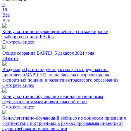
9
18
Все
Все
Консультативно-обучающий вебинар по маркировке
рыбопродукции и БАДов
Смотреть видео
Общее собрание ВАРПЭ. 5 декабря 2024 года
38
фото
Владимир Путин поручил рассмотреть предложения
президента ВАРПЭ Германа Зверева о корректировке
экспортных пошлин и развитии отраслевого образования
Смотреть видео
Консультативно обучающий вебинар по вопросам
осуществления маркировки красной икры
Смотреть видео
Консультативно-обучающий вебинар по вопросам признания
соответствия построенных в рамках программы инвестквот
судов требованиям локализации