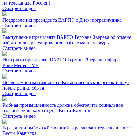
на телеканале Россия 1
Смотреть видео
Поздравления президента ВАРПЭ с Днём пограничника
Смотреть видео
Выступление президента ВАРПЭ Германа Зверева об отмене
избыточного регулирования в сфере марикультуры
Смотреть видео
Интервью президента ВАРПЭ Германа Зверева в эфире
PrimaMedia LIVE
Смотреть видео
После заморозки импорта в Китай российские рыбаки ищут
новые рынки сбыта
Смотреть видео
Рыбная промышленность должна обеспечить социальное
благополучие камчатцев || Вести-Камчатка
Смотреть видео
В развитии рыбохозяйственной отрасли заинтересованы все ||
Вести-Камчатка