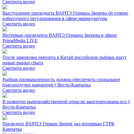
Смотреть видео
Выступление президента ВАРПЭ Германа Зверева об отмене
избыточного регулирования в сфере марикультуры
Смотреть видео
Интервью президента ВАРПЭ Германа Зверева в эфире
PrimaMedia LIVE
Смотреть видео
После заморозки импорта в Китай российские рыбаки ищут
новые рынки сбыта
Смотреть видео
Рыбная промышленность должна обеспечить социальное
благополучие камчатцев || Вести-Камчатка
Смотреть видео
В развитии рыбохозяйственной отрасли заинтересованы все ||
Вести-Камчатка
Смотреть видео
Президент ВАРПЭ Герман Зверев дал интервью ГТРК
Камчатка