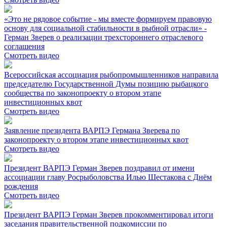
«Это не рядовое событие - мы вместе формируем правовую
основу для социальной стабильности в рыбной отрасли» -
Герман Зверев о реализации трехстороннего отраслевого
соглашения
Смотреть видео
Всероссийская ассоциация рыбопромышленников направила
председателю Государственной Думы позицию рыбацкого
сообщества по законопроекту о втором этапе
инвестиционных квот
Смотреть видео
Заявление президента ВАРПЭ Германа Зверева по
законопроекту о втором этапе инвестиционных квот
Смотреть видео
Президент ВАРПЭ Герман Зверев поздравил от имени
ассоциации главу Росрыболовства Илью Шестакова с Днём
рождения
Смотреть видео
Президент ВАРПЭ Герман Зверев прокомментировал итоги
заседания правительственной подкомиссии по