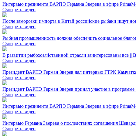
Интервью президента ВАРПЭ Германа Зверева в эфире PrimaM
Смотреть видео
После заморозки импорта в Китай российские рыбаки ищут но
Смотреть видео
Рыбная промышленность должна обеспечить социальное благоп
Смотреть видео
В развитии рыбохозяйственной отрасли заинтересованы все || 
Смотреть видео
Президент ВАРПЭ Герман Зверев дал интервью ГТРК Камчатк
Смотреть видео
Президент ВАРПЭ Герман Зверев принял участие в программе «
Смотреть видео
Интервью президента ВАРПЭ Германа Зверева в эфире PrimaM
Смотреть видео
Интервью Германа Зверева о последствиях соглашения Шевард
Смотреть видео