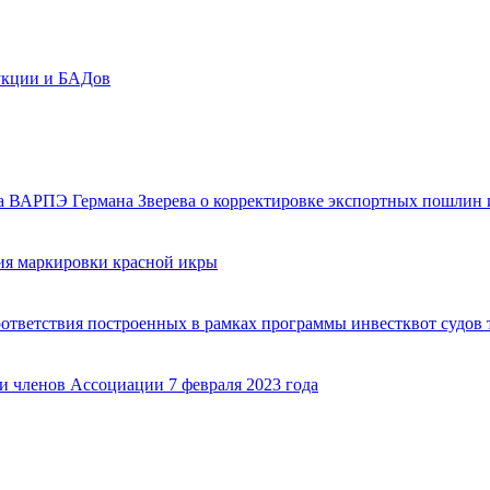
укции и БАДов
 ВАРПЭ Германа Зверева о корректировке экспортных пошлин и
ия маркировки красной икры
ответствия построенных в рамках программы инвестквот судов
 членов Ассоциации 7 февраля 2023 года