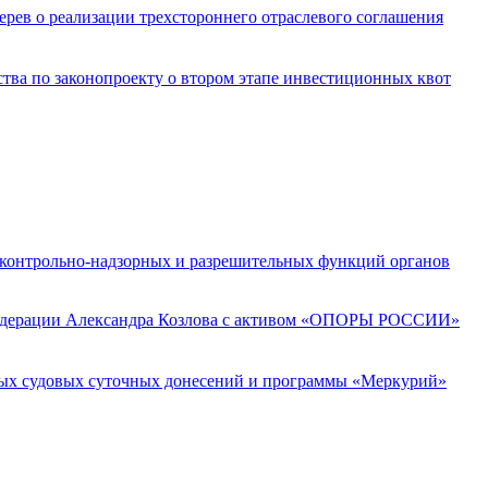
ерев о реализации трехстороннего отраслевого соглашения
ва по законопроекту о втором этапе инвестиционных квот
 контрольно-надзорных и разрешительных функций органов
 Федерации Александра Козлова с активом «ОПОРЫ РОССИИ»
ных судовых суточных донесений и программы «Меркурий»