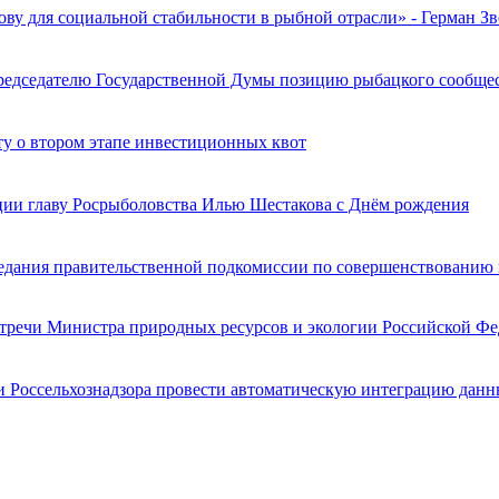
ву для социальной стабильности в рыбной отрасли» - Герман Зв
едседателю Государственной Думы позицию рыбацкого сообщест
ту о втором этапе инвестиционных квот
ции главу Росрыболовства Илью Шестакова с Днём рождения
едания правительственной подкомиссии по совершенствованию
встречи Министра природных ресурсов и экологии Российской
 Россельхознадзора провести автоматическую интеграцию дан