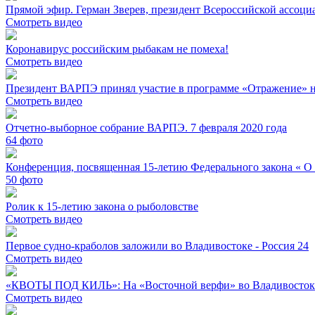
Прямой эфир. Герман Зверев, президент Всероссийской ассо
Смотреть видео
Коронавирус российским рыбакам не помеха!
Смотреть видео
Президент ВАРПЭ принял участие в программе «Отражение» н
Смотреть видео
Отчетно-выборное собрание ВАРПЭ. 7 февраля 2020 года
64
фото
Конференция, посвященная 15-летию Федерального закона « О
50
фото
Ролик к 15-летию закона о рыболовстве
Смотреть видео
Первое судно-краболов заложили во Владивостоке - Россия 24
Смотреть видео
«КВОТЫ ПОД КИЛЬ»: На «Восточной верфи» во Владивостоке 
Смотреть видео