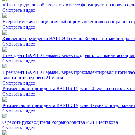
«Это не рядовое событие - мы вместе формируем правовую осно
Смотреть видео
Всероссийская ассоциация рыбопромышленников направила пр
Смотреть видео
Заявление президента ВАРПЭ Германа Зверева по законопроек
Смотреть видео
Президент ВАРПЭ Герман Зверев поздравил от имени ассоциа
Смотреть видео
Президент ВАРПЭ Герман Зверев прокомментировал итоги зас
власти, прошедшего 21 июня.
Смотреть видео
Комментарий президента ВАРПЭ Германа Зверева об итогах 
Смотреть видео
Комментарий президента ВАРПЭ Герман Зверев о предложении
Смотреть видео
О работе руководителя Росрыболовства И.В.Шестакова
Смотреть видео