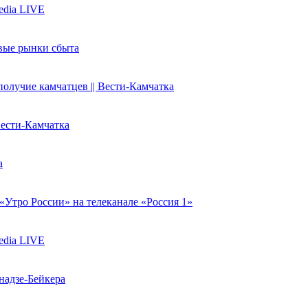
edia LIVE
вые рынки сбыта
олучие камчатцев || Вести-Камчатка
Вести-Камчатка
а
Утро России» на телеканале «Россия 1»
edia LIVE
надзе-Бейкера