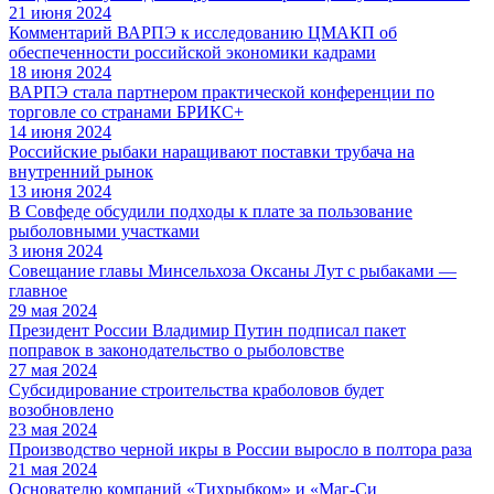
21 июня 2024
Комментарий ВАРПЭ к исследованию ЦМАКП об
обеспеченности российской экономики кадрами
18 июня 2024
ВАРПЭ стала партнером практической конференции по
торговле со странами БРИКС+
14 июня 2024
Российские рыбаки наращивают поставки трубача на
внутренний рынок
13 июня 2024
В Совфеде обсудили подходы к плате за пользование
рыболовными участками
3 июня 2024
Совещание главы Минсельхоза Оксаны Лут с рыбаками —
главное
29 мая 2024
Президент России Владимир Путин подписал пакет
поправок в законодательство о рыболовстве
27 мая 2024
Субсидирование строительства краболовов будет
возобновлено
23 мая 2024
Производство черной икры в России выросло в полтора раза
21 мая 2024
Основателю компаний «Тихрыбком» и «Маг-Си