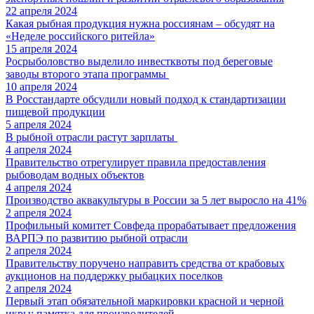
22 апреля 2024
Какая рыбная продукция нужна россиянам – обсудят на
«Неделе российского ритейла»
15 апреля 2024
Росрыболовство выделило инвестквоты под береговые
заводы второго этапа программы
10 апреля 2024
В Росстандарте обсудили новый подход к стандартизации
пищевой продукции
5 апреля 2024
В рыбной отрасли растут зарплаты
4 апреля 2024
Правительство отрегулирует правила предоставления
рыбоводам водных объектов
4 апреля 2024
Производство аквакультуры в России за 5 лет выросло на 41%
2 апреля 2024
Профильный комитет Совфеда прорабатывает предложения
ВАРПЭ по развитию рыбной отрасли
2 апреля 2024
Правительству поручено направить средства от крабовых
аукционов на поддержку рыбацких поселков
2 апреля 2024
Первый этап обязательной маркировки красной и черной
икры: памятка для производителей