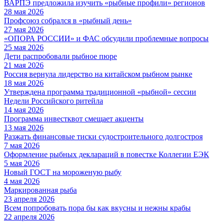
ВАРПЭ предложила изучить «рыбные профили» регионов
28 мая 2026
Профсоюз собрался в «рыбный день»
27 мая 2026
«ОПОРА РОССИИ» и ФАС обсудили проблемные вопросы
25 мая 2026
Дети распробовали рыбное пюре
21 мая 2026
Россия вернула лидерство на китайском рыбном рынке
18 мая 2026
Утверждена программа традиционной «рыбной» сессии
Недели Российского ритейла
14 мая 2026
Программа инвестквот смещает акценты
13 мая 2026
Разжать финансовые тиски судостроительного долгостроя
7 мая 2026
Оформление рыбных деклараций в повестке Коллегии ЕЭК
5 мая 2026
Новый ГОСТ на мороженую рыбу
4 мая 2026
Маркированная рыба
23 апреля 2026
Всем попробовать пора бы как вкусны и нежны крабы
22 апреля 2026