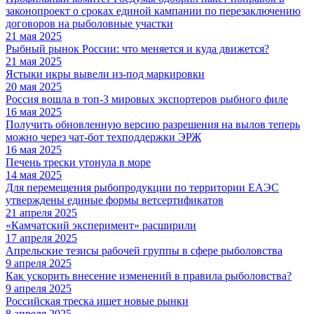
законопроект о сроках единой кампании по перезаключению
договоров на рыболовные участки
21 мая 2025
Рыбный рынок России: что меняется и куда движется?
21 мая 2025
Ястыки икры вывели из-под маркировки
20 мая 2025
Россия вошла в топ-3 мировых экспортеров рыбного филе
16 мая 2025
Получить обновленную версию разрешения на вылов теперь
можно через чат-бот техподдержки ЭРЖ
16 мая 2025
Печень трески утонула в море
14 мая 2025
Для перемещения рыбопродукции по территории ЕАЭС
утверждены единые формы ветсертификатов
21 апреля 2025
«Камчатский эксперимент» расширили
17 апреля 2025
Апрельские тезисы рабочей группы в сфере рыболовства
9 апреля 2025
Как ускорить внесение изменений в правила рыболовства?
9 апреля 2025
Российская треска ищет новые рынки
8 апреля 2025