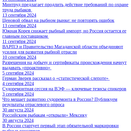
Минтруд предлагает продлить действие требований по охране
труда рыбаков
13 сентября 2024
Ценовой обвал на рыбном рынке: не повторять ошибок
13 сентября 2024
Южная Корея снижает рыбный импорт, но Россия остается ее
главным поставщиком
11 сентября 2024
ВАРПЭ и Правительство Магаданской области объединяют
усилия для развития рыбной отрасли
10 сентября 2024
Разрешения на добычу и сертификаты происхождения начнут
выдавать «проактивно»
5 сентября 2024
Герман Зверев рассказал о «статистической слепоте»
4 сентября 2024
Судоремонтная сессия на ВЭФ — ключевые тезисы спикеров
3 сентября 2024
Что мешает развитию судоремонта в России? Публикуем
результаты отраслевого опроса
30 августа 2024
Российским рыбакам «открыли» Мексику
30 августа 2024
В России стартует первый этап обязательной маркировки
рыбных консервов