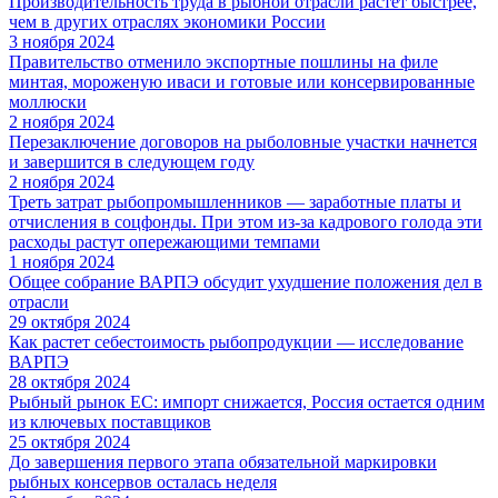
Производительность труда в рыбной отрасли растет быстрее,
чем в других отраслях экономики России
3 ноября 2024
Правительство отменило экспортные пошлины на филе
минтая, мороженую иваси и готовые или консервированные
моллюски
2 ноября 2024
Перезаключение договоров на рыболовные участки начнется
и завершится в следующем году
2 ноября 2024
Треть затрат рыбопромышленников — заработные платы и
отчисления в соцфонды. При этом из-за кадрового голода эти
расходы растут опережающими темпами
1 ноября 2024
Общее собрание ВАРПЭ обсудит ухудшение положения дел в
отрасли
29 октября 2024
Как растет себестоимость рыбопродукции — исследование
ВАРПЭ
28 октября 2024
Рыбный рынок ЕС: импорт снижается, Россия остается одним
из ключевых поставщиков
25 октября 2024
До завершения первого этапа обязательной маркировки
рыбных консервов осталась неделя