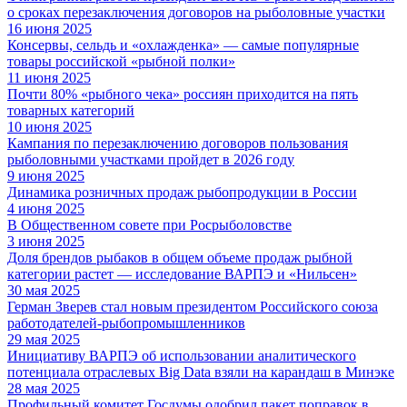
о сроках перезаключения договоров на рыболовные участки
16 июня 2025
Консервы, сельдь и «охлажденка» — самые популярные
товары российской «рыбной полки»
11 июня 2025
Почти 80% «рыбного чека» россиян приходится на пять
товарных категорий
10 июня 2025
Кампания по перезаключению договоров пользования
рыболовными участками пройдет в 2026 году
9 июня 2025
Динамика розничных продаж рыбопродукции в России
4 июня 2025
В Общественном совете при Росрыболовстве
3 июня 2025
Доля брендов рыбаков в общем объеме продаж рыбной
категории растет — исследование ВАРПЭ и «Нильсен»
30 мая 2025
Герман Зверев стал новым президентом Российского союза
работодателей-рыбопромышленников
29 мая 2025
Инициативу ВАРПЭ об использовании аналитического
потенциала отраслевых Big Data взяли на карандаш в Минэке
28 мая 2025
Профильный комитет Госдумы одобрил пакет поправок в