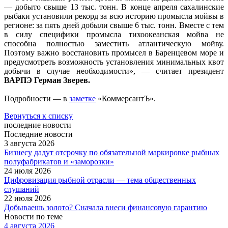
— добыто свыше 13 тыс. тонн. В конце апреля сахалинские
рыбаки установили рекорд за всю историю промысла мойвы в
регионе: за пять дней добыли свыше 6 тыс. тонн. Вместе с тем
в силу специфики промысла тихоокеанская мойва не
способна полностью заместить атлантическую мойву.
Поэтому важно восстановить промысел в Баренцевом море и
предусмотреть возможность установления минимальных квот
добычи в случае необходимости», — считает президент
ВАРПЭ Герман Зверев.
Подробности — в
заметке
«КоммерсантЪ».
Вернуться к списку
последние новости
Последние новости
3 августа 2026
Бизнесу дадут отсрочку по обязательной маркировке рыбных
полуфабрикатов и «заморозки»
24 июля 2026
Цифровизация рыбной отрасли — тема общественных
слушаний
22 июля 2026
Добываешь золото? Сначала внеси финансовую гарантию
Новости по теме
4 августа 2026