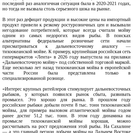
последний раз аналогичная ситуация была в 2020-2021 годах,
но тогда не вызвала столь серьезного шока на рынке.
В этот раз дефицит продукции и высокие цены на импортный
продукт привели к резкому ростурозничных цен и вызывали
негодование потребителей, которые всегда считали мойву
одним из самых недорогих видов рыбы. В поисках
альтернативы федеральные розничные сети начали
присматриваться к дальневосточному аналогу —
тихоокеанской мойве. К примеру, крупнейшая российская сеть
гипермаркетов «Лента» в 2026 году выпустила на прилавки
«Дальневосточную мойву» под собственной торговой маркой.
Еще несколько лет назад тихоокеанская мойва в европейской
части России была представлена только в
специализированной рознице.
«Интерес крупных ритейлеров стимулирует дальневосточных
рыбаков, у которых появился рынок сбыта, развивать
промысел. Это хорошо для рынка. В прошлом году
российские рыбаки добыли почти 8 тыс. тонн тихоокеанской
мойвы, для примера выловом атлантической мойвы годом
ранее достиг 51,2 тыс. тонн. В этом году динамика на
промысле тихоокеанской мойвы хорошая, можно
рассчитывать на рост предложения этой рыбы. На Сахалине
— а это главный регион добычи мойвы на Дальнем Востоке