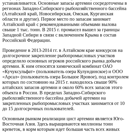
устанавливается. Основные запасы артемии сосредоточены в
регионах Западно-Сибирского рыбохозяйственного бассейна
(Алтайский край, Новосибирская, Омская, Курганская
области и другие). Первое место по запасам занимает
Алтайский край с рекомендованными объемами вылова
свыше 1 тыс. тонн. В 2015 г. промысел вышел за границы
Западной Сибири в связи с включением Крыма в состав
Российской Федерации.
Проведение в 2013-2014 гг. в Алтайском крае конкурсов на
долгосрочное закрепление рыбопромысловых участков
определило основных игроков российского рынка добычи
артемии. К ним относятся химический комбинат ОАО
«Кучуксульфат» (пользователь озера Кулундинское) и ООО
«Арсал» (пользователь озера Большое Яровое), под контролем
которых по состоянию на 2015 г. находилось свыше 90%
алтайских запасов артемии и около 60% всех запасов этого
объекта в России. В пределах Западно-Сибирского
рыбохозяйственного бассейна добычей артемии на
закрепленных рыбопромысловых участках занимается от 10
до 15 долгосрочных пользователей.
Основным рынком реализации цист артемии является Юго-
Восточная Азия. Здесь выращиваются миллионы тонн
креветок, в корм которым идет большая часть всех живых