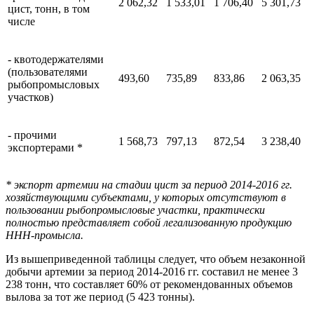
2 062,32
1 533,01
1 706,40
5 301,73
цист, тонн, в том
числе
- квотодержателями
(пользователями
493,60
735,89
833,86
2 063,35
рыбопромысловых
участков)
- прочими
1 568,73
797,13
872,54
3 238,40
экспортерами *
* экспорт артемии на стадии цист за период 2014-2016 гг.
хозяйствующими субъектами, у которых отсутствуют в
пользовании рыбопромысловые участки, практически
полностью представляет собой легализованную продукцию
ННН-промысла.
Из вышеприведенной таблицы следует, что объем незаконной
добычи артемии за период 2014-2016 гг. составил не менее 3
238 тонн, что составляет 60% от рекомендованных объемов
вылова за тот же период (5 423 тонны).