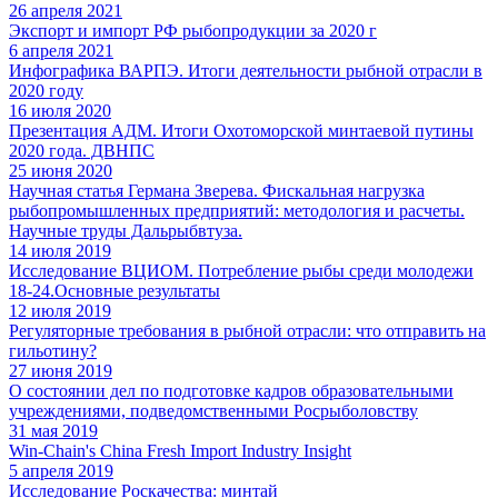
26 апреля 2021
Экспорт и импорт РФ рыбопродукции за 2020 г
6 апреля 2021
Инфографика ВАРПЭ. Итоги деятельности рыбной отрасли в
2020 году
16 июля 2020
Презентация АДМ. Итоги Охотоморской минтаевой путины
2020 года. ДВНПС
25 июня 2020
Научная статья Германа Зверева. Фискальная нагрузка
рыбопромышленных предприятий: методология и расчеты.
Научные труды Дальрыбвтуза.
14 июля 2019
Исследование ВЦИОМ. Потребление рыбы среди молодежи
18-24.Основные результаты
12 июля 2019
Регуляторные требования в рыбной отрасли: что отправить на
гильотину?
27 июня 2019
О состоянии дел по подготовке кадров образовательными
учреждениями, подведомственными Росрыболовству
31 мая 2019
Win-Chain's China Fresh Import Industry Insight
5 апреля 2019
Исследование Роскачества: минтай