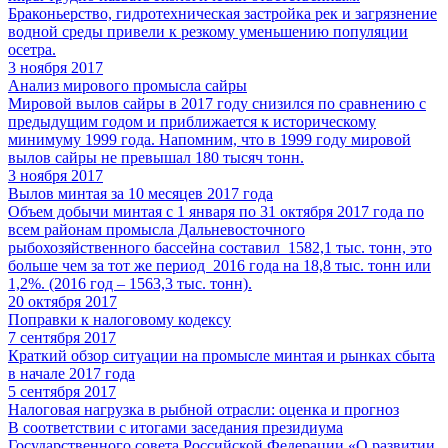
Браконьерство, гидротехническая застройка рек и загрязнение
водной среды привели к резкому уменьшению популяции
осетра.
3 ноября 2017
Анализ мирового промысла сайры
Мировой вылов сайры в 2017 году снизился по сравнению с
предыдущим годом и приближается к историческому
минимуму 1999 года. Напомним, что в 1999 году мировой
вылов сайры не превышал 180 тысяч тонн.
3 ноября 2017
Вылов минтая за 10 месяцев 2017 года
Объем добычи минтая с 1 января по 31 октября 2017 года по
всем районам промысла Дальневосточного
рыбохозяйственного бассейна составил 1582,1 тыс. тонн, это
больше чем за тот же период 2016 года на 18,8 тыс. тонн или
1,2%. (2016 год – 1563,3 тыс. тонн).
20 октября 2017
Поправки к налоговому кодексу
7 сентября 2017
Краткий обзор ситуации на промысле минтая и рынках сбыта
в начале 2017 года
5 сентября 2017
Налоговая нагрузка в рыбной отрасли: оценка и прогноз
В соответствии с итогами заседания президиума
Государственного совета Российской Федерации «О развитии