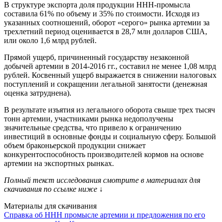
В структуре экспорта доля продукции ННН-промысла
составила 61% по объему и 35% по стоимости. Исходя из
указанных соотношений, оборот «серого» рынка артемии за
трехлетний период оценивается в 28,7 млн долларов США,
или около 1,6 млрд рублей.
Прямой ущерб, причиненный государству незаконной
добычей артемии в 2014-2016 гг., составил не менее 1,08 млрд
рублей. Косвенный ущерб выражается в снижении налоговых
поступлений и сокращении легальной занятости (денежная
оценка затруднена).
В результате изъятия из легального оборота свыше трех тысяч
тонн артемии, участниками рынка недополучены
значительные средства, что привело к ограничению
инвестиций в основные фонды и социальную сферу. Большой
объем браконьерской продукции снижает
конкурентоспособность производителей кормов на основе
артемии на экспортных рынках.
Полный текст исследования смотрите в материалах для
скачивания по ссылке ниже ↓
Материалы для скачивания
Справка об ННН промысле артемии и предложения по его