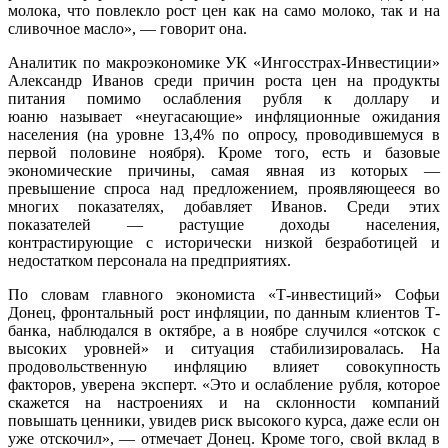
молока, что повлекло рост цен как на само молоко, так и на
сливочное масло», — говорит она.
Аналитик по макроэкономике УК «Ингосстрах-Инвестиции»
Александр Иванов среди причин роста цен на продукты
питания помимо ослабления рубля к доллару и
юаню называет «неугасающие» инфляционные ожидания
населения (на уровне 13,4% по опросу, проводившемуся в
первой половине ноября). Кроме того, есть и базовые
экономические причины, самая явная из которых —
превышение спроса над предложением, проявляющееся во
многих показателях, добавляет Иванов. Среди этих
показателей — растущие доходы населения,
контрастирующие с исторически низкой безработицей и
недостатком персонала на предприятиях.
По словам главного экономиста «Т-инвестиций» Софьи
Донец, фронтальный рост инфляции, по данным клиентов Т-
банка, наблюдался в октябре, а в ноябре случился «отскок с
высоких уровней» и ситуация стабилизировалась. На
продовольственную инфляцию влияет совокупность
факторов, уверена эксперт. «Это и ослабление рубля, которое
скажется на настроениях и на склонности компаний
повышать ценники, увидев риск высокого курса, даже если он
уже отскочил», — отмечает Донец. Кроме того, свой вклад в