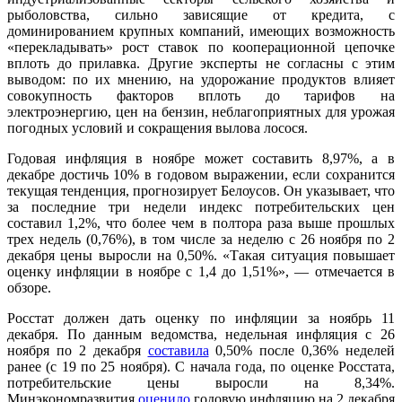
рыболовства, сильно зависящие от кредита, с
доминированием крупных компаний, имеющих возможность
«перекладывать» рост ставок по кооперационной цепочке
вплоть до прилавка. Другие эксперты не согласны с этим
выводом: по их мнению, на удорожание продуктов влияет
совокупность факторов вплоть до тарифов на
электроэнергию, цен на бензин, неблагоприятных для урожая
погодных условий и сокращения вылова лосося.
Годовая инфляция в ноябре может составить 8,97%, а в
декабре достичь 10% в годовом выражении, если сохранится
текущая тенденция, прогнозирует Белоусов. Он указывает, что
за последние три недели индекс потребительских цен
составил 1,2%, что более чем в полтора раза выше прошлых
трех недель (0,76%), в том числе за неделю с 26 ноября по 2
декабря цены выросли на 0,50%. «Такая ситуация повышает
оценку инфляции в ноябре с 1,4 до 1,51%», — отмечается в
обзоре.
Росстат должен дать оценку по инфляции за ноябрь 11
декабря. По данным ведомства, недельная инфляция с 26
ноября по 2 декабря
составила
0,50% после 0,36% неделей
ранее (с 19 по 25 ноября). С начала года, по оценке Росстата,
потребительские цены выросли на 8,34%.
Минэкономразвития
оценило
годовую инфляцию на 2 декабря