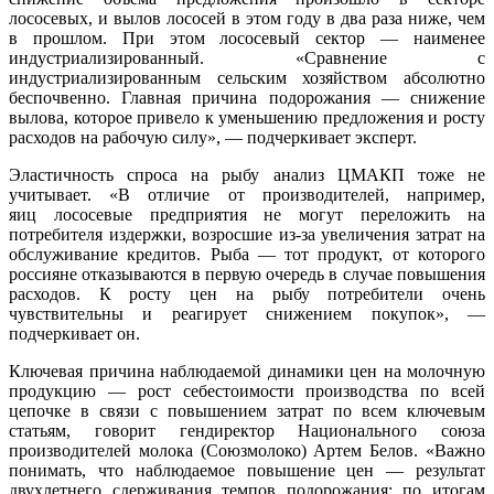
лососевых, и вылов лососей в этом году в два раза ниже, чем
в прошлом. При этом лососевый сектор — наименее
индустриализированный. «Сравнение с
индустриализированным сельским хозяйством абсолютно
беспочвенно. Главная причина подорожания — снижение
вылова, которое привело к уменьшению предложения и росту
расходов на рабочую силу», — подчеркивает эксперт.
Эластичность спроса на рыбу анализ ЦМАКП тоже не
учитывает. «В отличие от производителей, например,
яиц лососевые предприятия не могут переложить на
потребителя издержки, возросшие из-за увеличения затрат на
обслуживание кредитов. Рыба — тот продукт, от которого
россияне отказываются в первую очередь в случае повышения
расходов. К росту цен на рыбу потребители очень
чувствительны и реагирует снижением покупок», —
подчеркивает он.
Ключевая причина наблюдаемой динамики цен на молочную
продукцию — рост себестоимости производства по всей
цепочке в связи с повышением затрат по всем ключевым
статьям, говорит гендиректор Национального союза
производителей молока (Союзмолоко) Артем Белов. «Важно
понимать, что наблюдаемое повышение цен — результат
двухлетнего сдерживания темпов подорожания: по итогам