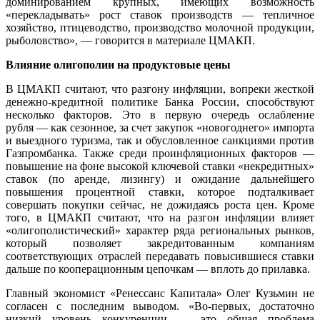
доминированием крупных, имеющих возможность
«перекладывать» рост ставок производств — тепличное
хозяйство, птицеводство, производство молочной продукции,
рыболовство», — говорится в материале ЦМАКП.
Влияние олигополии на продуктовые цены
В ЦМАКП считают, что разгону инфляции, вопреки жесткой
денежно-кредитной политике Банка России, способствуют
несколько факторов. Это в первую очередь ослабление
рубля — как сезонное, за счет закупок «новогоднего» импорта
и выездного туризма, так и обусловленное санкциями против
Газпромбанка. Также среди проинфляционных факторов —
повышение на фоне высокой ключевой ставки «некредитных»
ставок (по аренде, лизингу) и ожидание дальнейшего
повышения процентной ставки, которое подталкивает
совершать покупки сейчас, не дожидаясь роста цен. Кроме
того, в ЦМАКП считают, что на разгон инфляции влияет
«олигополистический» характер ряда региональных рынков,
который позволяет закредитованным компаниям
соответствующих отраслей передавать повысившиеся ставки
дальше по кооперационным цепочкам — вплоть до прилавка.
Главный экономист «Ренессанс Капитала» Олег Кузьмин не
согласен с последним выводом. «Во-первых, достаточно
низкий уровень конкуренции — это общая проблема