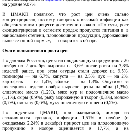
на уровне 9,07%.
В ЦМАКП полагают, что рост цен очень сильно
концентрирован, поэтому говорить о высокой инфляции как
общесистемном процессе достаточно сложно. «По сути, рост
сконцентрирован в сегменте продаж продуктов питания и, в
наибольшей степени, плодоовощной продукции, дорожающей
выше сезонной нормы», — говорится в обзоре.
Очаги повышенного роста цен
По данным Росстата, цены на плодоовощную продукцию с 26
ноября по 2 декабря выросли на 3,6% после роста на 3,8%
неделей ранее, при этом огурцы стали дороже на 9,5%,
помидоры — на 6,7%, капуста — на 2,5%, лук — на 2%,
картофель — на 1,4%, яблоки — на 1,3%. Ощутимо за
последнюю неделю ноября выросли цены на яйца (1,3%),
сливочное масло (1,2%), мясо кур и подсолнечное масло
(1,1%), сыры (0,9%), рыбу мороженую и творог (0,8%), молоко
(0,7%), сметану (0,6%), муку пшеничную и пшено (0,5%).
По подсчетам ЦМАКП, при ожидаемой, исходя из
сложившихся трендов, инфляции 1,51% в ноябре (и
ожидаемых 2,24% в декабре) прирост цен на плодоовощную
продукцию в ноябре оценивается в 17,7%, а на