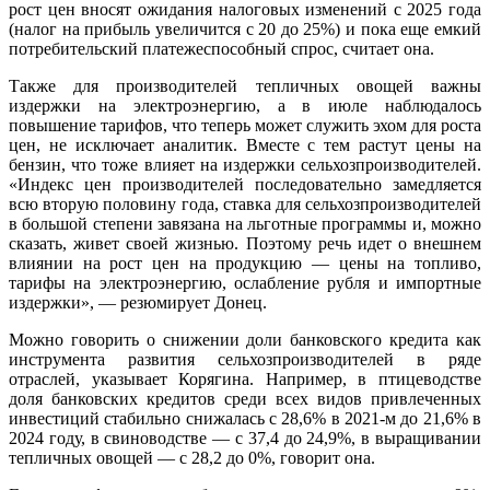
рост цен вносят ожидания налоговых изменений с 2025 года
(налог на прибыль увеличится с 20 до 25%) и пока еще емкий
потребительский платежеспособный спрос, считает она.
Также для производителей тепличных овощей важны
издержки на электроэнергию, а в июле наблюдалось
повышение тарифов, что теперь может служить эхом для роста
цен, не исключает аналитик. Вместе с тем растут цены на
бензин, что тоже влияет на издержки сельхозпроизводителей.
«Индекс цен производителей последовательно замедляется
всю вторую половину года, ставка для сельхозпроизводителей
в большой степени завязана на льготные программы и, можно
сказать, живет своей жизнью. Поэтому речь идет о внешнем
влиянии на рост цен на продукцию — цены на топливо,
тарифы на электроэнергию, ослабление рубля и импортные
издержки», — резюмирует Донец.
Можно говорить о снижении доли банковского кредита как
инструмента развития сельхозпроизводителей в ряде
отраслей, указывает Корягина. Например, в птицеводстве
доля банковских кредитов среди всех видов привлеченных
инвестиций стабильно снижалась с 28,6% в 2021-м до 21,6% в
2024 году, в свиноводстве — с 37,4 до 24,9%, в выращивании
тепличных овощей — с 28,2 до 0%, говорит она.