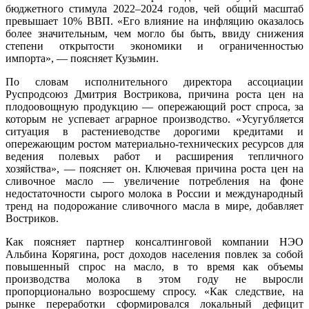
бюджетного стимула 2022–2024 годов, чей общий масштаб
превышает 10% ВВП. «Его влияние на инфляцию оказалось
более значительным, чем могло бы быть, ввиду снижения
степени открытости экономики и ограниченностью
импорта», — поясняет Кузьмин.
По словам исполнительного директора ассоциации
Руспродсоюз Дмитрия Вострикова, причина роста цен на
плодоовощную продукцию — опережающий рост спроса, за
которым не успевает аграрное производство. «Усугубляется
ситуация в растениеводстве дорогими кредитами и
опережающим ростом материально-технических ресурсов для
ведения полевых работ и расширения тепличного
хозяйства», — поясняет он. Ключевая причина роста цен на
сливочное масло — увеличение потребления на фоне
недостаточности сырого молока в России и международный
тренд на подорожание сливочного масла в мире, добавляет
Востриков.
Как поясняет партнер консалтинговой компании НЭО
Альбина Корягина, рост доходов населения повлек за собой
повышенный спрос на масло, в то время как объемы
производства молока в этом году не выросли
пропорционально возросшему спросу. «Как следствие, на
рынке переработки сформировался локальный дефицит