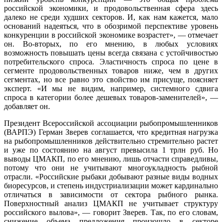
российской экономики, и продовольственная сфера здесь
далеко не среди худших секторов. И, как нам кажется, мало
оснований надеяться, что в обозримой перспективе уровень
конкуренции в российской экономике возрастет», — отмечает
он. Во-вторых, по его мнению, в любых условиях
возможность повышать цены всегда связана с устойчивостью
потребительского спроса. Эластичность спроса по цене в
сегменте продовольственных товаров ниже, чем в других
сегментах, но все равно это свойство им присуще, поясняет
эксперт. «И мы не видим, например, системного сдвига
спроса в категории более дешевых товаров-заменителей», —
добавляет он.
Президент Всероссийской ассоциации рыбопромышленников
(ВАРПЭ) Герман Зверев соглашается, что кредитная нагрузка
на рыбопромышленников действительно стремительно растет
и уже по состоянию на август превысила 1 трлн руб. Но
выводы ЦМАКП, по его мнению, лишь отчасти справедливы,
потому что они не учитывают многоукладность рыбной
отрасли. «Российские рыбаки добывают разные виды водных
биоресурсов, и степень индустриализации может кардинально
отличаться в зависимости от сектора рыбного рынка.
Поверхностный анализ ЦМАКП не учитывает структуру
российского вылова», — говорит Зверев. Так, по его словам,
снижение объема предложения произошло в секторе