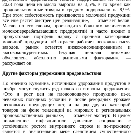
2023 года цена на масло выросла на 3,5%, в то время как
продовольственные товары в среднем подорожали на 8,9%.
При этом себестоимость производства молочной продукции
все еще растет быстрее цен реализации», — отмечает Белов.
Масло, по его словам, производится большим количеством
молокоперерабатывающих предприятий и часто входит в
продуктовый портфель наряду с прочими категориями
молочной продукции. «В отрасли работает несколько тысяч
заводов, рынок остается низкоконсолидированным и
высококонкурентным. Текущая ценовая динамика
обусловлена абсолютно рыночными факторами», —
рассуждает он.
Другие факторы удорожания продовольствия
По мнению Кузьмина, источником удорожания продуктов в
ноябре могут служить ряд шоков со стороны предложения.
«Это и рост цен на плодоовощную продукцию из-за
неважных погодных условий и после рекордных урожаев
нескольких предыдущих лет, и на ряд других категорий
товаров на фоне тенденций на мировых и региональных
продовольственных рынках», — отмечает эксперт. В целом
повышенное инфляционное давление сопряжено с
устойчивым ростом внутреннего спроса и по-прежнему
является в значительной мере следствием существенного