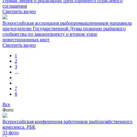
Герман Зверев о реализации трехстороннего отраслевого
соглашения
Смотреть видео
Всероссийская ассоциация рыбопромышленников направила
председателю Государственной Думы позицию рыбацкого
сообщества по законопроекту о втором этапе
инвестиционных квот
Смотреть видео
1
2
3
...
7
8
Все
Фото
Всероссийская конференция работников рыбохозяйственного
комплекса. РБК
33
фото