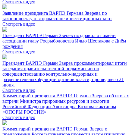
Смотреть видео
Заявление президента ВАРПЭ Германа Зверева по
законопроекту о втором этапе инвестиционных квот
Смотреть видео
Президент ВАРПЭ Герман Зверев поздравил от имени
ассоциации главу Росрыболовства Илью Шестакова с Днём
рождения
Смотреть видео
Президент ВАРПЭ Герман Зверев прокомментировал итоги
заседания правительственной подкомиссии по
совершенствованию контрольно-надзорных и
разрешительных функций органов власти, прошедшего 21
июня.
Смотреть видео
Комментарий президента ВАРПЭ Германа Зверева об итогах
встречи Министра природных ресурсов и экологии
Российской Федерации Александра Козлова с активом
«ОПОРЫ РОССИИ»
Смотреть видео
Комментарий президента ВАРПЭ Герман Зверев о
предложении Россельхознадзора провести автоматическую