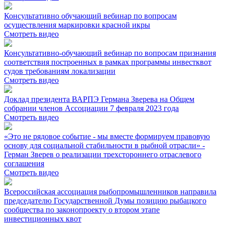
Консультативно обучающий вебинар по вопросам
осуществления маркировки красной икры
Смотреть видео
Консультативно-обучающий вебинар по вопросам признания
соответствия построенных в рамках программы инвестквот
судов требованиям локализации
Смотреть видео
Доклад президента ВАРПЭ Германа Зверева на Общем
собрании членов Ассоциации 7 февраля 2023 года
Смотреть видео
«Это не рядовое событие - мы вместе формируем правовую
основу для социальной стабильности в рыбной отрасли» -
Герман Зверев о реализации трехстороннего отраслевого
соглашения
Смотреть видео
Всероссийская ассоциация рыбопромышленников направила
председателю Государственной Думы позицию рыбацкого
сообщества по законопроекту о втором этапе
инвестиционных квот