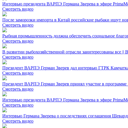
Интервью президента ВАРПЭ Германа Зверева в эфире PrimaM
Смотреть видео
После заморозки импорта в Китай российские рыбаки ищут но
Смотреть видео
Рыбная промышленность должна обеспечить социальное благоп
Смотреть видео
В развитии рыбохозяйственной отрасли заинтересованы все || 
Смотреть видео
Президент ВАРПЭ Герман Зверев дал интервью ГТРК Камчатк
Смотреть видео
Президент ВАРПЭ Герман Зверев принял участие в программе «
Смотреть видео
Интервью президента ВАРПЭ Германа Зверева в эфире PrimaM
Смотреть видео
Интервью Германа Зверева о последствиях соглашения Шевард
Смотреть видео