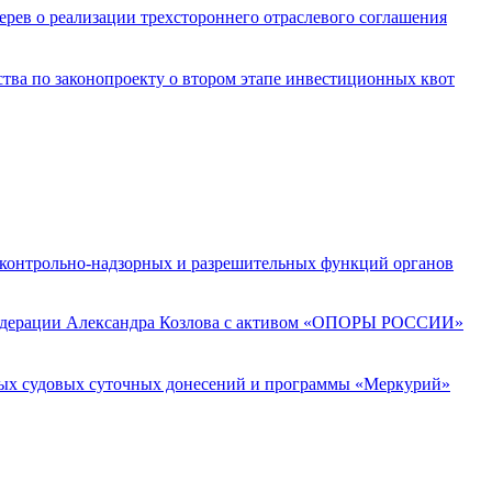
ерев о реализации трехстороннего отраслевого соглашения
ва по законопроекту о втором этапе инвестиционных квот
 контрольно-надзорных и разрешительных функций органов
 Федерации Александра Козлова с активом «ОПОРЫ РОССИИ»
ных судовых суточных донесений и программы «Меркурий»