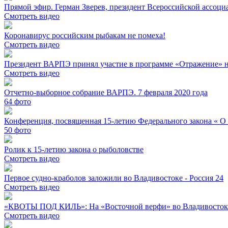
Прямой эфир. Герман Зверев, президент Всероссийской ассо
Смотреть видео
Коронавирус российским рыбакам не помеха!
Смотреть видео
Президент ВАРПЭ принял участие в программе «Отражение» н
Смотреть видео
Отчетно-выборное собрание ВАРПЭ. 7 февраля 2020 года
64
фото
Конференция, посвященная 15-летию Федерального закона « О
50
фото
Ролик к 15-летию закона о рыболовстве
Смотреть видео
Первое судно-краболов заложили во Владивостоке - Россия 24
Смотреть видео
«КВОТЫ ПОД КИЛЬ»: На «Восточной верфи» во Владивостоке 
Смотреть видео