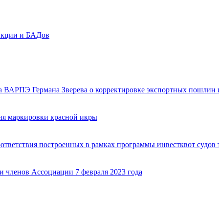
укции и БАДов
 ВАРПЭ Германа Зверева о корректировке экспортных пошлин и
ия маркировки красной икры
ответствия построенных в рамках программы инвестквот судов
 членов Ассоциации 7 февраля 2023 года