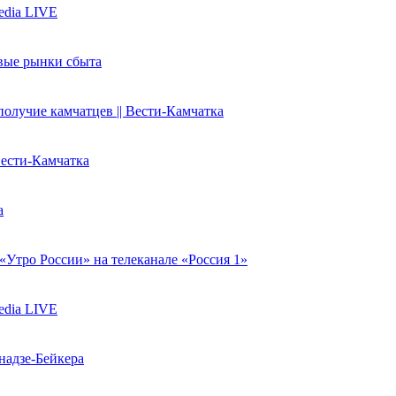
edia LIVE
вые рынки сбыта
олучие камчатцев || Вести-Камчатка
Вести-Камчатка
а
Утро России» на телеканале «Россия 1»
edia LIVE
надзе-Бейкера