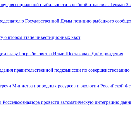
ву для социальной стабильности в рыбной отрасли» - Герман Зв
едседателю Государственной Думы позицию рыбацкого сообщест
ту о втором этапе инвестиционных квот
ции главу Росрыболовства Илью Шестакова с Днём рождения
едания правительственной подкомиссии по совершенствованию
встречи Министра природных ресурсов и экологии Российской
 Россельхознадзора провести автоматическую интеграцию дан