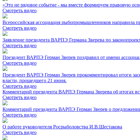
«Это не рядовое событие - мы вместе формируем правовую осно
Смотреть видео
Всероссийская ассоциация рыбопромышленников направила пр
Смотреть видео
Заявление президента ВАРПЭ Германа Зверева по законопроек
Смотреть видео
Президент ВАРПЭ Герман Зверев поздравил от имени ассоциа
Смотреть видео
Президент ВАРПЭ Герман Зверев прокомментировал итоги зас
власти, прошедшего 21 июня.
Смотреть видео
Комментарий президента ВАРПЭ Германа Зверева об итогах 
Смотреть видео
Комментарий президента ВАРПЭ Герман Зверев о предложении
Смотреть видео
О работе руководителя Росрыболовства И.В.Шестакова
Смотреть видео