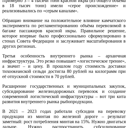
Примерно 3 – 4 тысячи тонн красной икры (из общего объема
в 18 тысяч тонн) имели «серое происхождение» и
реализовывались по «серым каналам».
Обращаю внимание на положительное влияние камчатского
эксперимента по регламентированию объёма перевозимой в
багаже пассажиров красной икры. Правильное решение,
которое впервые было профессионально сформулировано в
стенах Совета Федерации и заслуживает масштабирования в
других регионах.
Третья особенность внутреннего рынка – архаичная
инфраструктура. Это резко повышает «логистическое трение»,
а значит – и цену. В прошлом году стоимость доставки
тихоокеанской сельди достигла 80 рублей на килограмм при
её отпускной стоимости в 70 рублей.
Расширение государственных и муниципальных закупок,
субсидирование железнодорожных перевозок и создание
современной логистической инфраструктуры – вот три кита
развития внутреннего рынка рыбопродукции.
В 2021 – 2023 годах работали субсидии на перевозку
продукции из минтая по железной дороге – результат
заметный: рост потребления минтая на 15%. Нужно двигаться
дальше. Нужно распространить субсидирование