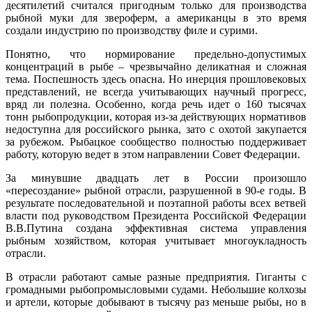
десятилетий считался пригодным только для производства
рыбной муки для звероферм, а американцы в это время
создали индустрию по производству филе и сурими.
Понятно, что нормирование предельно-допустимых
концентраций в рыбе – чрезвычайно деликатная и сложная
тема. Поспешность здесь опасна. Но инерция прошловековых
представлений, не всегда учитывающих научный прогресс,
вряд ли полезна. Особенно, когда речь идет о 160 тысячах
тонн рыбопродукции, которая из-за действующих нормативов
недоступна для российского рынка, зато с охотой закупается
за рубежом. Рыбацкое сообщество полностью поддерживает
работу, которую ведет в этом направлении Совет Федерации.
За минувшие двадцать лет в России произошло
«пересоздание» рыбной отрасли, разрушенной в 90-е годы. В
результате последовательной и поэтапной работы всех ветвей
власти под руководством Президента Российской Федерации
В.В.Путина создана эффективная система управления
рыбным хозяйством, которая учитывает многоукладность
отрасли.
В отрасли работают самые разные предприятия. Гиганты с
громадными рыбопромысловыми судами. Небольшие колхозы
и артели, которые добывают в тысячу раз меньше рыбы, но в