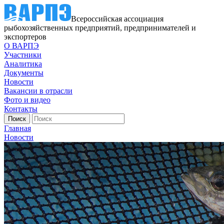
Всероссийская ассоциация
рыбохозяйственных предприятий, предпринимателей и
экспортеров
О ВАРПЭ
Участники
Аналитика
Документы
Новости
Вакансии в отрасли
Фото и видео
Контакты
Главная
Новости