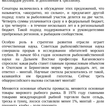
миллиардов рублей. В дополнение к триллиону.
Сенаторы включились в обсуждение этих предложений, что
называется, «аккуратно, но сильно», и предлагают другой
подход: плата за рыболовный участок делится на две части.
Четверть суммы уплачивается сразу и в федеральный бюджет,
а три четверти – в течение нескольких лет и в региональный
бюджет. Такой подход поддерживается и руководителями
прибрежных регионов, и рыбацким сообществом.
Особую роль в стратегии развития отрасли играет
отечественная наука. Советская рыбохозяйственная наука
совершила прорыв в исследовании обитателей морских
глубин. В начале 60-х годов основателя рыбохозяйственной
науки на Дальнем Востоке профессора Кагановского
спросили: какая рыба станет главным промысловым объектом
в Охотском и Беринговом морях через двадцать лет, он
ответил – минтай. Научные светила расхохотались от такой,
казавшейся им бредовой гипотезы. Сейчас треть
общероссийского вылова составляет минтай!
Меняются основные объекты промысла, меняются основные
товары мирового рыбного рынка. В 1976 году главными
товарами международной рыбной торговли были сельдь,
треска и тунец, лососи составляли менее 1%, минтай – доли
процента, крабы – доли процента.