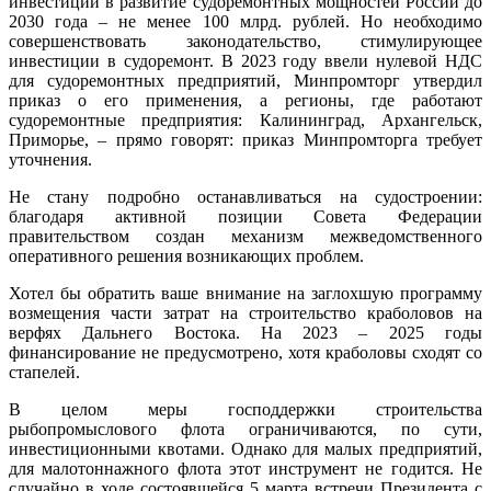
инвестиций в развитие судоремонтных мощностей России до
2030 года – не менее 100 млрд. рублей. Но необходимо
совершенствовать законодательство, стимулирующее
инвестиции в судоремонт. В 2023 году ввели нулевой НДС
для судоремонтных предприятий, Минпромторг утвердил
приказ о его применения, а регионы, где работают
судоремонтные предприятия: Калининград, Архангельск,
Приморье, – прямо говорят: приказ Минпромторга требует
уточнения.
Не стану подробно останавливаться на судостроении:
благодаря активной позиции Совета Федерации
правительством создан механизм межведомственного
оперативного решения возникающих проблем.
Хотел бы обратить ваше внимание на заглохшую программу
возмещения части затрат на строительство краболовов на
верфях Дальнего Востока. На 2023 – 2025 годы
финансирование не предусмотрено, хотя краболовы сходят со
стапелей.
В целом меры господдержки строительства
рыбопромыслового флота ограничиваются, по сути,
инвестиционными квотами. Однако для малых предприятий,
для малотоннажного флота этот инструмент не годится. Не
случайно в ходе состоявшейся 5 марта встречи Президента с