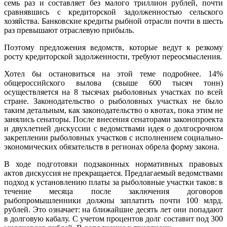
семь раз и составляет без малого триллион рублей, почти
сравнявшись с кредиторской задолженностью сельского
хозяйства. Банковские кредиты рыбной отрасли почти в шесть
раз превышают отраслевую прибыль.
Поэтому предложения ведомств, которые ведут к резкому
росту кредиторской задолженности, требуют переосмысления.
Хотел бы остановиться на этой теме подробнее. 14%
общероссийского вылова (свыше 600 тысяч тонн)
осуществляется на 8 тысячах рыболовных участках по всей
стране. Законодательство о рыболовных участках не было
таким детальным, как законодательство о квотах, пока этим не
занялись сенаторы. После внесения сенаторами законопроекта
и двухлетней дискуссии с ведомствами идея о долгосрочном
закреплении рыболовных участков с исполнением социально-
экономических обязательств в регионах обрела форму закона.
В ходе подготовки подзаконных нормативных правовых
актов дискуссия не прекращается. Предлагаемый ведомствами
подход к установлению платы за рыболовные участки таков: в
течение месяца после заключения договоров
рыбопромышленники должны заплатить почти 100 млрд.
рублей. Это означает: на ближайшие десять лет они попадают
в долговую кабалу. С учетом процентов долг составит под 300