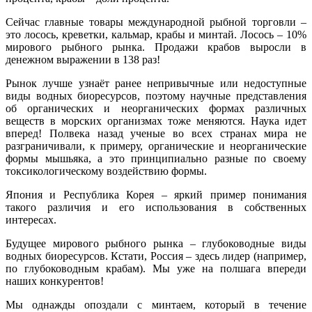
Сейчас главные товары международной рыбной торговли –
это лосось, креветки, кальмар, крабы и минтай. Лосось – 10%
мирового рыбного рынка. Продажи крабов выросли в
денежном выражении в 138 раз!
Рынок лучше узнаёт ранее непривычные или недоступные
виды водных биоресурсов, поэтому научные представления
об органических и неорганических формах различных
веществ в морских организмах тоже меняются. Наука идет
вперед! Полвека назад ученые во всех странах мира не
разграничивали, к примеру, органические и неорганические
формы мышьяка, а это принципиально разные по своему
токсикологическому воздействию формы.
Япония и Республика Корея – яркий пример понимания
такого различия и его использования в собственных
интересах.
Будущее мирового рыбного рынка – глубоководные виды
водных биоресурсов. Кстати, Россия – здесь лидер (например,
по глубоководным крабам). Мы уже на полшага впереди
наших конкурентов!
Мы однажды опоздали с минтаем, который в течение