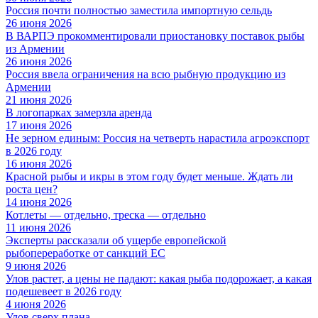
Россия почти полностью заместила импортную сельдь
26 июня 2026
В ВАРПЭ прокомментировали приостановку поставок рыбы
из Армении
26 июня 2026
Россия ввела ограничения на всю рыбную продукцию из
Армении
21 июня 2026
В логопарках замерзла аренда
17 июня 2026
Не зерном единым: Россия на четверть нарастила агроэкспорт
в 2026 году
16 июня 2026
Красной рыбы и икры в этом году будет меньше. Ждать ли
роста цен?
14 июня 2026
Котлеты — отдельно, треска — отдельно
11 июня 2026
Эксперты рассказали об ущербе европейской
рыбопереработке от санкций ЕС
9 июня 2026
Улов растет, а цены не падают: какая рыба подорожает, а какая
подешевеет в 2026 году
4 июня 2026
Улов сверх плана