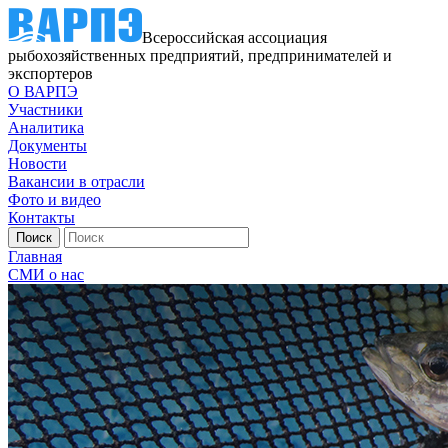
Всероссийская ассоциация
рыбохозяйственных предприятий, предпринимателей и
экспортеров
О ВАРПЭ
Участники
Аналитика
Документы
Новости
Вакансии в отрасли
Фото и видео
Контакты
Главная
СМИ о нас