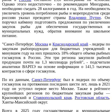
Однако этого недостаточно - по рекомендации Минздрава,
необходимо съедать 28 килограммов в год. На необходимость
увеличить уровень потребления рыбы и морепродуктов среди
россиян указал президент страны
Владимир Путин
. Он
поручил кабмину подготовить предложения по увеличению
закупок рыбы для обеспечения государственных и
муниципальных нужд, обратив внимание на школьное
питание.
"Санкт-Петербург,
Москва
и
Краснодарский край
- лидеры по
закупкам рыбопродукции для бюджетных учреждений: в
минувшем году на них пришлось 18% общего объема рыбных
госзакупок в России. Эти три региона закупили рыбной
продукции почти на 1,3 миллиарда рублей", - подсчитали
аналитики ВАРПЭ на основе информации о 141,5 тысячах
контрактов о сфере госзакупок.
По их данным,
Санкт-Петербург
был в лидерах по объему
госзакупок на протяжении последних шести лет, лишь в 2021
году он уступил первое место Москве. Также в рейтинге
крупнейших регионов по бюджетным закупкам рыбы —
Красноярский и
Ставропольский края
,
Ростовская область
,
Ханты-Мансийский округ.
Всего в 2025 году государственные и муниципальные