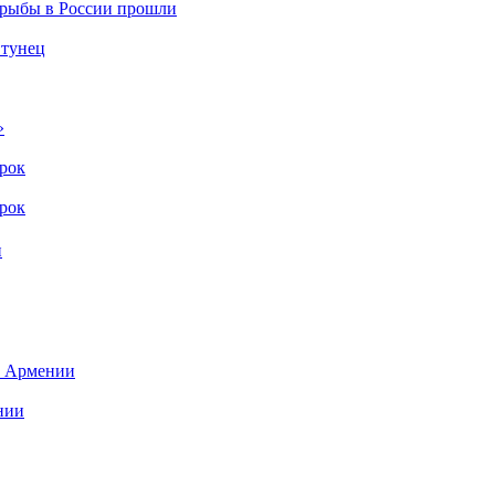
 рыбы в России прошли
 тунец
»
ерок
ерок
н
з Армении
нии