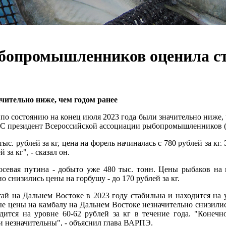
бопромышленников оценила ст
ачительно ниже, чем годом ранее
о состоянию на конец июля 2023 года были значительно ниже, чем
 ТАСС президент Всероссийской ассоциации рыбопромышленников
ыс. рублей за кг, цена на форель начиналась с 780 рублей за к
 за кг", - сказал он.
осевая путина - добыто уже 480 тыс. тонн. Цены рыбаков на 
но снизились цены на горбушу - до 170 рублей за кг.
й на Дальнем Востоке в 2023 году стабильна и находится на ур
е цены на камбалу на Дальнем Востоке незначительно снизились: 
дится на уровне 60-62 рублей за кг в течение года. "Конечн
и незначительны", - объяснил глава ВАРПЭ.