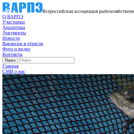
Всероссийская ассоциация рыбохозяйствен
О ВАРПЭ
Участники
Аналитика
Документы
Новости
Вакансии в отрасли
Фото и видео
Контакты
Главная
СМИ о нас