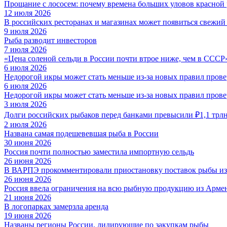
Прощание с лососем: почему времена больших уловов красной
12 июля 2026
В российских ресторанах и магазинах может появиться свежий
9 июля 2026
Рыба разводит инвесторов
7 июля 2026
«Цена соленой сельди в России почти втрое ниже, чем в СССР
6 июля 2026
Недорогой икры может стать меньше из-за новых правил пров
6 июля 2026
Недорогой икры может стать меньше из-за новых правил пров
3 июля 2026
Долги российских рыбаков перед банками превысили ₽1,1 трл
2 июля 2026
Названа самая подешевевшая рыба в России
30 июня 2026
Россия почти полностью заместила импортную сельдь
26 июня 2026
В ВАРПЭ прокомментировали приостановку поставок рыбы и
26 июня 2026
Россия ввела ограничения на всю рыбную продукцию из Арме
21 июня 2026
В логопарках замерзла аренда
19 июня 2026
Названы регионы России, лидирующие по закупкам рыбы